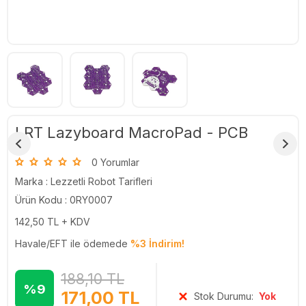
LRT Lazyboard MacroPad - PCB
0 Yorumlar
Marka :
Lezzetli Robot Tarifleri
Ürün Kodu : 0RY0007
142,50
TL + KDV
Havale/EFT ile ödemede
%3 İndirim!
188,10
TL
%9
171,00
TL
Stok Durumu:
Yok