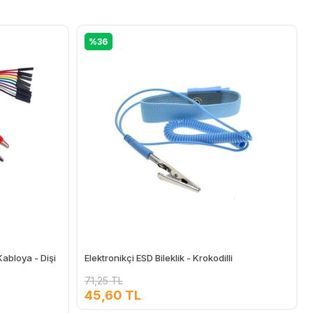
%36
abloya - Dişi
Elektronikçi ESD Bileklik - Krokodilli
71,25 TL
45,60 TL
Ekle