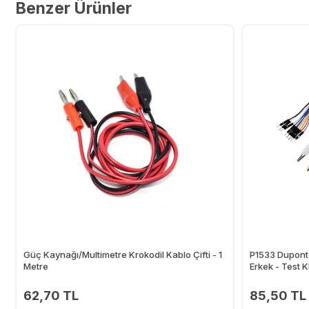
Benzer Ürünler
Güç Kaynağı/Multimetre Krokodil Kablo Çifti - 1
P1533 Dupont 
Metre
Erkek - Test K
62,70 TL
85,50 TL