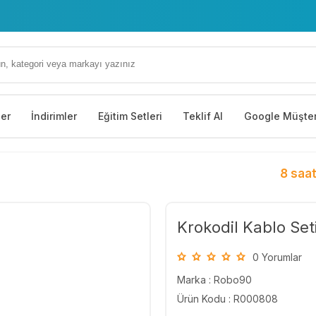
ler
İndirimler
Eğitim Setleri
Teklif Al
Google Müşter
8 saat
Krokodil Kablo Set
0 Yorumlar
Marka :
Robo90
Ürün Kodu : R000808