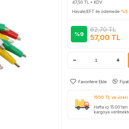
47,50
TL + KDV
Havale/EFT ile ödemede
%3 
62,70
TL
%9
57,00
TL
Favorilere Ekle
Fiyat
1500 TL ve üzeri 
Hafta içi 15:00'te
kargoya verilmekte