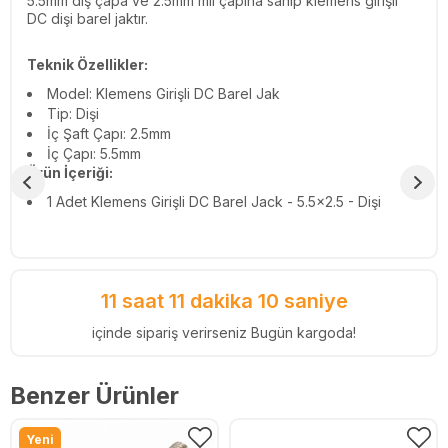
5.5mm dış çapa ve 2.5mm mil çapına sahip klemens girişli
DC dişi barel jaktır.
Teknik Özellikler:
Model: Klemens Girişli DC Barel Jak
Tip: Dişi
İç Şaft Çapı: 2.5mm
İç Çapı: 5.5mm
Ürün İçeriği:
1 Adet Klemens Girişli DC Barel Jack - 5.5x2.5 - Dişi
11 saat 11 dakika 9 saniye
içinde sipariş verirseniz Bugün kargoda!
Benzer Ürünler
Yeni