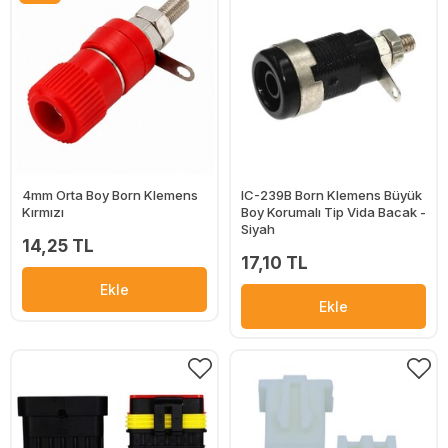
4mm Orta Boy Born Klemens
IC-239B Born Klemens Büyük
Kırmızı
Boy Korumalı Tip Vida Bacak -
Siyah
14,25 TL
17,10 TL
Ekle
Ekle