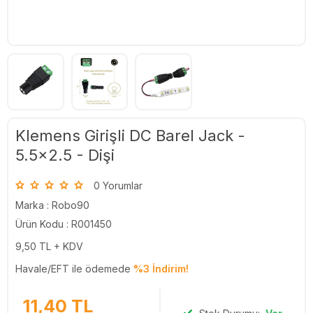
Klemens Girişli DC Barel Jack -
5.5x2.5 - Dişi
0 Yorumlar
Marka :
Robo90
Ürün Kodu : R001450
9,50
TL + KDV
Havale/EFT ile ödemede
%3 İndirim!
11,40
TL