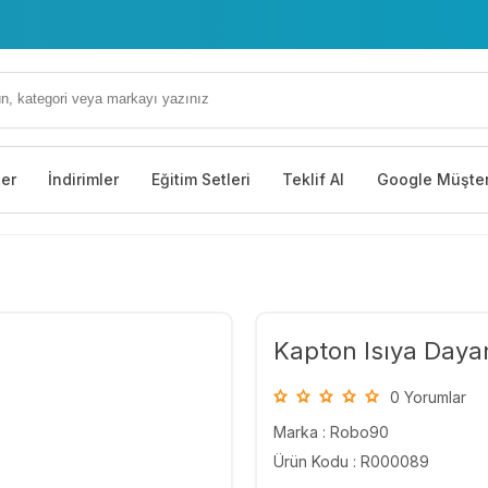
ler
İndirimler
Eğitim Setleri
Teklif Al
Google Müşter
Kapton Isıya Daya
0 Yorumlar
Marka :
Robo90
Ürün Kodu : R000089