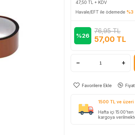
47,50
TL + KDV
Havale/EFT ile ödemede
%3 
76,95
TL
%26
57,00
TL
Favorilere Ekle
Fiyat
1500 TL ve üzeri 
Hafta içi 15:00'te
kargoya verilmekte