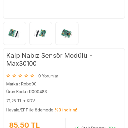
Kalp Nabız Sensör Modülü -
Max30100
0 Yorumlar
Marka :
Robo90
Ürün Kodu : R000483
71,25
TL + KDV
Havale/EFT ile ödemede
%3 İndirim!
85,50
TL