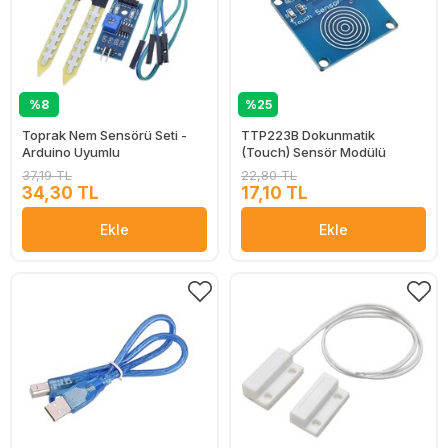
%8
%25
Toprak Nem Sensörü Seti -
TTP223B Dokunmatik
Arduino Uyumlu
(Touch) Sensör Modülü
37,19 TL
22,80 TL
34,30 TL
17,10 TL
Ekle
Ekle