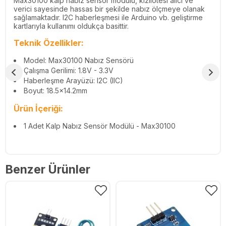
Max30100 kalp nabız sensör modülü, kızılötesi alıcı ve
verici sayesinde hassas bir şekilde nabız ölçmeye olanak
sağlamaktadır. I2C haberleşmesi ile Arduino vb. geliştirme
kartlarıyla kullanımı oldukça basittir.
Teknik Özellikler:
Model: Max30100 Nabız Sensörü
Çalışma Gerilimi: 1.8V - 3.3V
Haberleşme Arayüzü: I2C (IIC)
Boyut: 18.5x14.2mm
Ürün İçeriği:
1 Adet Kalp Nabız Sensör Modülü - Max30100
Benzer Ürünler