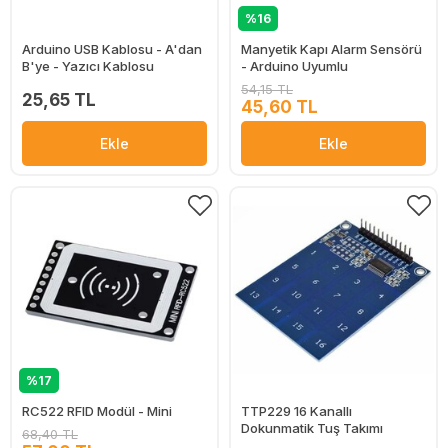
%16
Arduino USB Kablosu - A'dan
Manyetik Kapı Alarm Sensörü
B'ye - Yazıcı Kablosu
- Arduino Uyumlu
54,15 TL
25,65 TL
45,60 TL
Ekle
Ekle
%17
RC522 RFID Modül - Mini
TTP229 16 Kanallı
Dokunmatik Tuş Takımı
68,40 TL