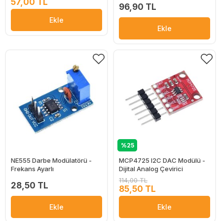
57,00 TL
96,90 TL
Ekle
Ekle
%25
NE555 Darbe Modülatörü -
MCP4725 I2C DAC Modülü -
Frekans Ayarlı
Dijital Analog Çevirici
114,00 TL
28,50 TL
85,50 TL
Ekle
Ekle