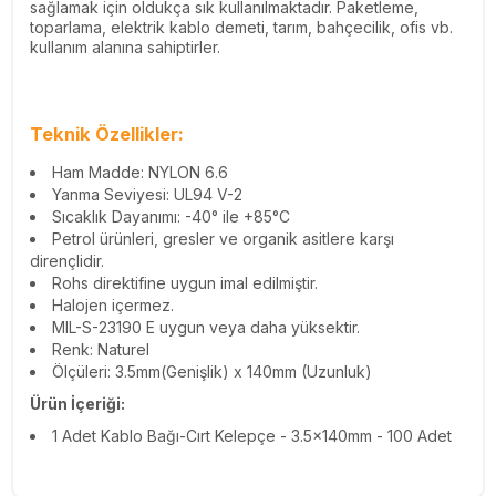
sağlamak için oldukça sık kullanılmaktadır. Paketleme,
toparlama, elektrik kablo demeti, tarım, bahçecilik, ofis vb.
kullanım alanına sahiptirler.
Teknik Özellikler:
Ham Madde: NYLON 6.6
Yanma Seviyesi: UL94 V-2
Sıcaklık Dayanımı: -40° ile +85°C
Petrol ürünleri, gresler ve organik asitlere karşı
dirençlidir.
Rohs direktifine uygun imal edilmiştir.
Halojen içermez.
MIL-S-23190 E uygun veya daha yüksektir.
Renk: Naturel
Ölçüleri: 3.5mm(Genişlik) x 140mm (Uzunluk)
Ürün İçeriği:
1 Adet Kablo Bağı-Cırt Kelepçe - 3.5x140mm - 100 Adet