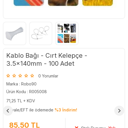
Kablo Bağı - Cırt Kelepçe -
3.5x140mm - 100 Adet
0 Yorumlar
Marka :
Robo90
Ürün Kodu : R005008
71,25
TL + KDV
Havale/EFT ile ödemede
%3 İndirim!
85,50
TL