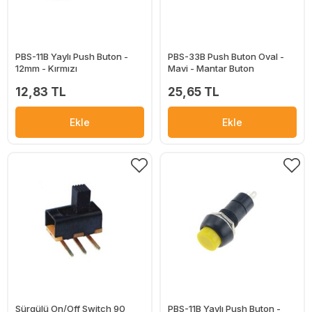
PBS-11B Yaylı Push Buton -
PBS-33B Push Buton Oval -
12mm - Kırmızı
Mavi - Mantar Buton
12,83 TL
25,65 TL
Ekle
Ekle
Sürgülü On/Off Switch 90
PBS-11B Yaylı Push Buton -