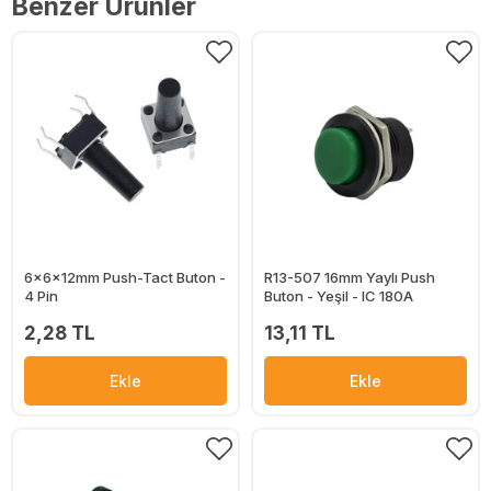
Benzer Ürünler
6x6x12mm Push-Tact Buton -
R13-507 16mm Yaylı Push
4 Pin
Buton - Yeşil - IC 180A
2,28 TL
13,11 TL
Ekle
Ekle