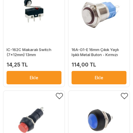
IC-162C Makaralı Switch
16A-G1-E 16mm Çıkık Yaylı
(7x12mm) 13mm
Işıklı Metal Buton - Kırmızı
14,25 TL
114,00 TL
Ekle
Ekle