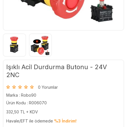
Işıklı Acil Durdurma Butonu - 24V
2NC
0 Yorumlar
Marka :
Robo90
Ürün Kodu : R006070
332,50
TL + KDV
Havale/EFT ile ödemede
%3 İndirim!