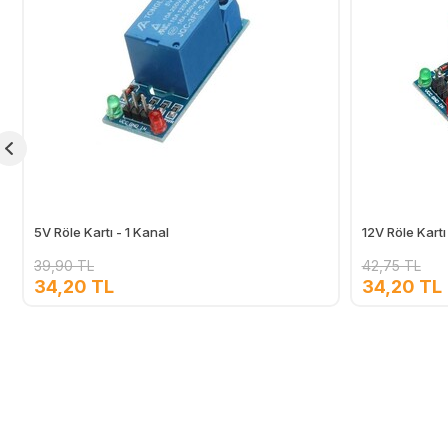
5V Röle Kartı - 1 Kanal
12V Röle Kartı
39,90 TL
42,75 TL
34,20 TL
34,20 TL
Ekle