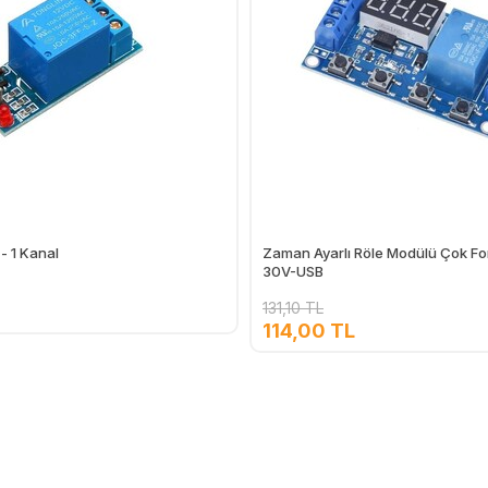
 - 1 Kanal
Zaman Ayarlı Röle Modülü Çok Fo
30V-USB
131,10 TL
114,00 TL
Ekle