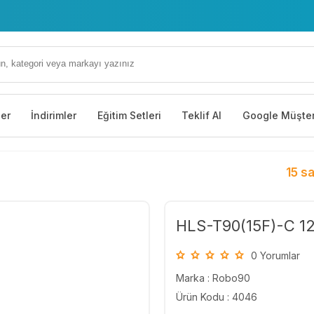
ler
İndirimler
Eğitim Setleri
Teklif Al
Google Müşter
15 sa
HLS-T90(15F)-C 12
0 Yorumlar
Marka :
Robo90
Ürün Kodu : 4046