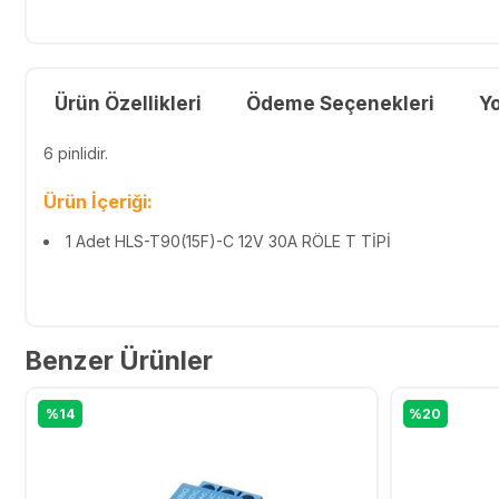
Ürün Özellikleri
Ödeme Seçenekleri
Y
6 pinlidir.
Ürün İçeriği:
1 Adet HLS-T90(15F)-C 12V 30A RÖLE T TİPİ
Benzer Ürünler
%14
%20