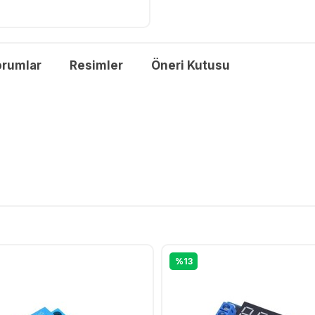
orumlar
Resimler
Öneri Kutusu
%13