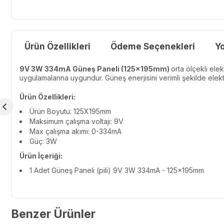
Ürün Özellikleri
Ödeme Seçenekleri
Y
9V 3W 334mA Güneş Paneli (125x195mm)
orta ölçekli ele
uygulamalarına uygundur. Güneş enerjisini verimli şekilde elektri
Ürün Özellikleri:
Ürün Boyutu: 125X195mm
Maksimum çalışma voltajı: 9V
Max çalışma akımı: 0-334mA
Güç: 3W
Ürün İçeriği:
1 Adet Güneş Paneli (pili) 9V 3W 334mA - 125x195mm
Benzer Ürünler