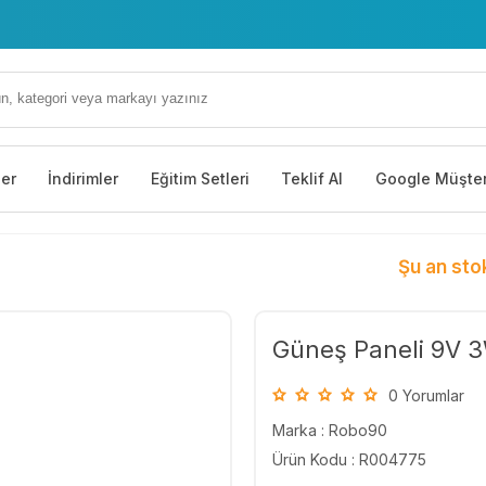
ler
İndirimler
Eğitim Setleri
Teklif Al
Google Müşter
Şu an sto
Güneş Paneli 9V
0 Yorumlar
Marka :
Robo90
Ürün Kodu : R004775