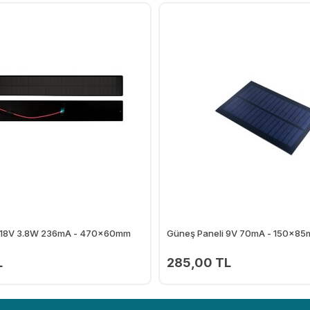
i 18V 3.8W 236mA - 470x60mm
Güneş Paneli 9V 70mA - 150x8
L
285,00 TL
Ekle