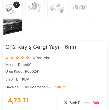
GT2 Kayış Gergi Yayı - 6mm
0 Yorumlar
Marka :
Robo90
Ürün Kodu : R000241
3,96
TL + KDV
Havale/EFT ile ödemede
%3 İndirim!
4,75
TL
Stok Durumu:
Yok