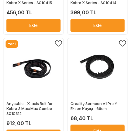
Kobra X Series - S010415
Kobra X Series - S010414
456,00 TL
399,00 TL
Ekle
Ekle
Yeni
Anycubic - X-axis Belt for
Creality Sermoon V1 Pro Y
Kobra 3 Max/Max Combo -
Eksen Kayışı - 66cm
S010312
68,40 TL
912,00 TL