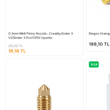
0.3mm Mk8 Pirinç Nozzle- Creality Ender 3
Elegoo Orang
V2/Ender 3 Pro/CR10 Uyumlu
188,10 TL
28,02 TL
18,16 TL
Ekle
%24