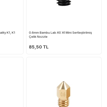
ity K1, K1
0.6mm Bambu Lab A1/ A1 Mini Sertleştirilmiş
Çelik Nozzle
85,50 TL
Ekle
Ekle