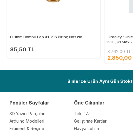
0.3mm Bambu Lab X1-P1S Pirinç Nozzle
Creality "Uni
K1C, K1 Max - 
85,50 TL
3.762,00 TL
2.850,00
Ekle
Binlerce Ürün Aynı Gün Stokt
Popüler Sayfalar
Öne Çıkanlar
3D Yazıcı Parçaları
Teklif Al
Arduino Modelleri
Geliştirme Kartları
Filament & Reçine
Havya Lehim