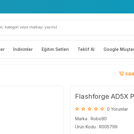
ler
İndirimler
Eğitim Setleri
Teklif Al
Google Müşter
12 saa
Flashforge AD5X 
0 Yorumlar
Marka :
Robo90
Ürün Kodu : R005799