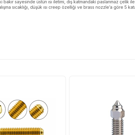
bakır sayesinde üstün ısı iletimi, dış katmandaki paslanmaz çelik ile
alışma sıcaklığı, düşük ısı creep özelliği ve brass nozzle’a göre 5 k