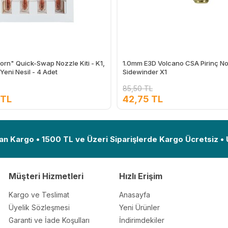
corn" Quick-Swap Nozzle Kiti - K1,
1.0mm E3D Volcano CSA Pirinç No
Yeni Nesil - 4 Adet
Sidewinder X1
85,50 TL
 TL
42,75 TL
Ekle
an Kargo • 1500 TL ve Üzeri Siparişlerde Kargo Ücretsiz •
Müşteri Hizmetleri
Hızlı Erişim
Kargo ve Teslimat
Anasayfa
Üyelik Sözleşmesi
Yeni Ürünler
Garanti ve İade Koşulları
İndirimdekiler