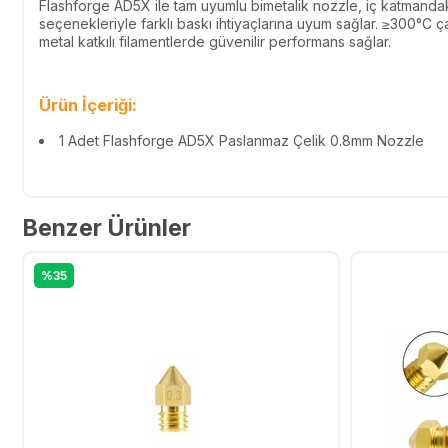
Flashforge AD5X ile tam uyumlu bimetalik nozzle, iç katmandaki 
seçenekleriyle farklı baskı ihtiyaçlarına uyum sağlar. ≥300°C ç
metal katkılı filamentlerde güvenilir performans sağlar.
Ürün İçeriği:
1 Adet Flashforge AD5X Paslanmaz Çelik 0.8mm Nozzle
Benzer Ürünler
%35