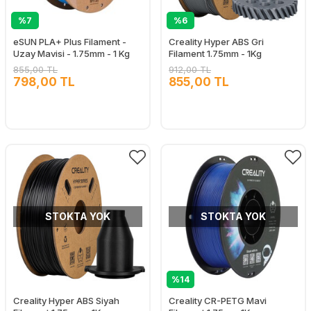
%7
%6
eSUN PLA+ Plus Filament -
Creality Hyper ABS Gri
Uzay Mavisi - 1.75mm - 1 Kg
Filament 1.75mm - 1Kg
855,00 TL
912,00 TL
798,00 TL
855,00 TL
STOKTA YOK
STOKTA YOK
%14
Creality Hyper ABS Siyah
Creality CR-PETG Mavi