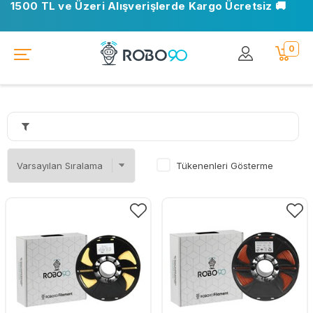
1500 TL ve Üzeri Alışverişlerde Kargo Ücretsiz 🚚
📍 Ofisimiz taşındı. Yeni adresimiz: Ostim OSB, Turan
Çiğdem Cd. No: 35 Yenimahalle/Ankara
0
Tükenenleri Gösterme