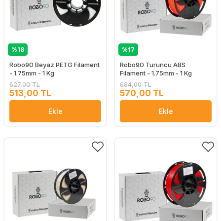
%18
%17
Robo90 Beyaz PETG Filament
Robo90 Turuncu ABS
- 1.75mm - 1 Kg
Filament - 1.75mm - 1 Kg
627,00 TL
684,00 TL
513,00 TL
570,00 TL
Ekle
Ekle