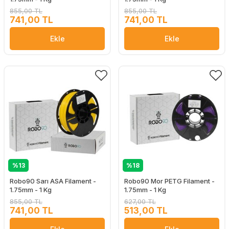
855,00 TL
855,00 TL
741,00 TL
741,00 TL
Ekle
Ekle
%13
%18
Robo90 Sarı ASA Filament -
Robo90 Mor PETG Filament -
1.75mm - 1 Kg
1.75mm - 1 Kg
855,00 TL
627,00 TL
741,00 TL
513,00 TL