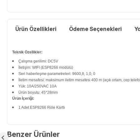
Ürün Özellikleri
Ödeme Seçenekleri
Y
Teknik Özellikler:
Çalışma gerilimi: DC5V
İletişim: WIFI (ESP8266 modülü)
Seri haberleşme parametreleri: 9600,8, 1,0, 0
İletim mesafesi: maksimum iletim mesafesi 400 m (açık ortam, cep telefo
Yük: 10A/250VAC 10A
Ürün boyutu: 45*28mm
Ürün İçeriği:
1 Adet ESP8266 Röle Kartlı
Benzer Ürünler