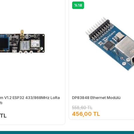
%18
m V1.2 ESP32 433/868MHz LoRa
DP83848 Ethernet Modülü
tı
558,60 TL
456,00 TL
 TL
Ekle