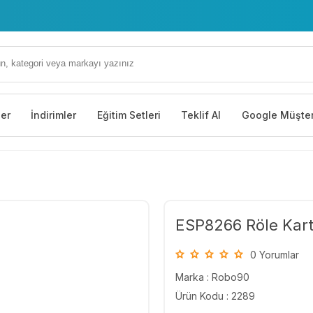
ler
İndirimler
Eğitim Setleri
Teklif Al
Google Müşter
ESP8266 Röle Kart
0 Yorumlar
Marka :
Robo90
Ürün Kodu : 2289