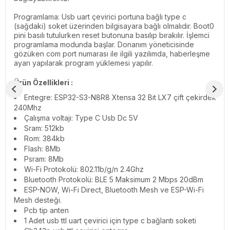
Programlama: Usb uart çevirici portuna bağlı type c
(sağdaki) soket üzerinden bilgisayara bağlı olmalıdır. Boot0
pini basılı tutulurken reset butonuna basılıp bırakılır. İşlemci
programlama modunda başlar. Donanım yöneticisinde
gözüken com port numarası ile ilgili yazılımda, haberleşme
ayarı yapılarak program yüklemesi yapılır.
Ürün Özellikleri :
Entegre: ESP32-S3-N8R8 Xtensa 32 Bit LX7 çift çekirdek
240Mhz
Çalışma voltajı: Type C Usb Dc 5V
Sram: 512kb
Rom: 384kb
Flash: 8Mb
Psram: 8Mb
Wi-Fi Protokolü: 802.11b/g/n 2.4Ghz
Bluetooth Protokolü: BLE 5 Maksimum 2 Mbps 20dBm
ESP-NOW, Wi-Fi Direct, Bluetooth Mesh ve ESP-Wi-Fi
Mesh desteği.
Pcb tip anten
1 Adet usb ttl uart çevirici için type c bağlantı soketi