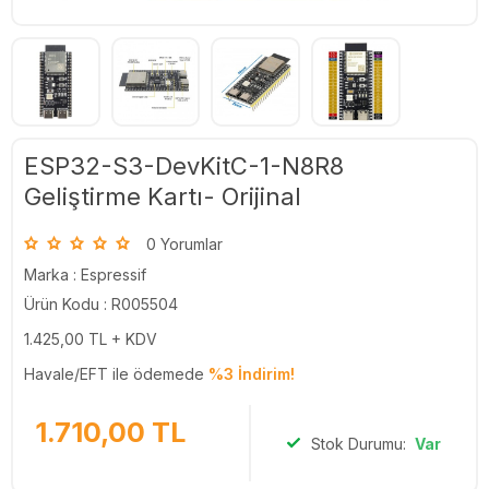
ESP32-S3-DevKitC-1-N8R8
Geliştirme Kartı- Orijinal
0 Yorumlar
Marka :
Espressif
Ürün Kodu : R005504
1.425,00
TL + KDV
Havale/EFT ile ödemede
%3 İndirim!
1.710,00
TL
Stok Durumu:
Var