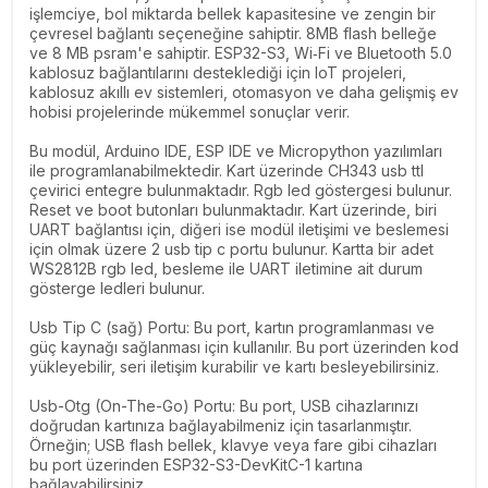
işlemciye, bol miktarda bellek kapasitesine ve zengin bir
çevresel bağlantı seçeneğine sahiptir. 8MB flash belleğe
ve 8 MB psram'e sahiptir. ESP32-S3, Wi‑Fi ve Bluetooth 5.0
kablosuz bağlantılarını desteklediği için IoT projeleri,
kablosuz akıllı ev sistemleri, otomasyon ve daha gelişmiş ev
hobisi projelerinde mükemmel sonuçlar verir.
Bu modül, Arduino IDE, ESP IDE ve Micropython yazılımları
ile programlanabilmektedir. Kart üzerinde CH343 usb ttl
çevirici entegre bulunmaktadır. Rgb led göstergesi bulunur.
Reset ve boot butonları bulunmaktadır. Kart üzerinde, biri
UART bağlantısı için, diğeri ise modül iletişimi ve beslemesi
için olmak üzere 2 usb tip c portu bulunur. Kartta bir adet
WS2812B rgb led, besleme ile UART iletimine ait durum
gösterge ledleri bulunur.
Usb Tip C (sağ) Portu: Bu port, kartın programlanması ve
güç kaynağı sağlanması için kullanılır. Bu port üzerinden kod
yükleyebilir, seri iletişim kurabilir ve kartı besleyebilirsiniz.
Usb-Otg (On-The-Go) Portu: Bu port, USB cihazlarınızı
doğrudan kartınıza bağlayabilmeniz için tasarlanmıştır.
Örneğin; USB flash bellek, klavye veya fare gibi cihazları
bu port üzerinden ESP32-S3-DevKitC-1 kartına
bağlayabilirsiniz.