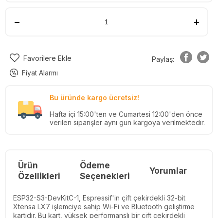
Favorilere Ekle
Paylaş:
Fiyat Alarmı
Bu üründe kargo ücretsiz!
Hafta içi 15:00'ten ve Cumartesi 12:00'den önce
verilen siparişler aynı gün kargoya verilmektedir.
Ürün
Ödeme
Yorumlar
Re
Özellikleri
Seçenekleri
ESP32-S3-DevKitC-1, Espressif'in çift çekirdekli 32-bit
Xtensa LX7 işlemciye sahip Wi-Fi ve Bluetooth geliştirme
kartıdır. Bu kart, yüksek performanslı bir çift çekirdekli