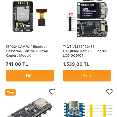
ESP32-CAM Wifi Bluetooth
T-QT V1.1 ESP32-S3
Geliştirme Kartı ve OV2640
Geliştirme Kartı 0.85 İnç IPS
Kamera Modülü
LCD GC9107
741,00 TL
1.539,00 TL
Ekle
Ekle
Yeni