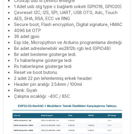
Ch343p usb ttl çevirici entegre
1 Adet usb otg type c bağlantı soketi (GPIO19, GPIO20)
Çevresel: I2C, I2S, SPI, UART, USB OTG, Adc, Touch
AES, SHA, RSA, ECC ve RNG
Secure boot, Flash encryption, Digital signature, HMAC
4096 bit OTP
36 adet gpio
Esp Ide, Micropython ve Arduino programlama desteği
Bir adet adreslenebilir ws2812b rgb led (GPIO48)
Bir adet besleme gösterge ledi.
Tx haberleşme gösterge ledi
Rx haberleşme gösterge ledi
Reset ve boot butonu
2 adet 22 pin lehimlenmiş erkek header.
Header pin aralığı: 2.54mm / 100mil
Renk: Siyah
Çalışma sıcaklığı: -40C / 85C