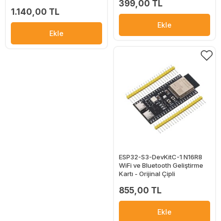
399,00 TL
1.140,00 TL
Ekle
Ekle
ESP32-S3-DevKitC-1 N16R8
WiFi ve Bluetooth Geliştirme
Kartı - Orijinal Çipli
855,00 TL
Ekle