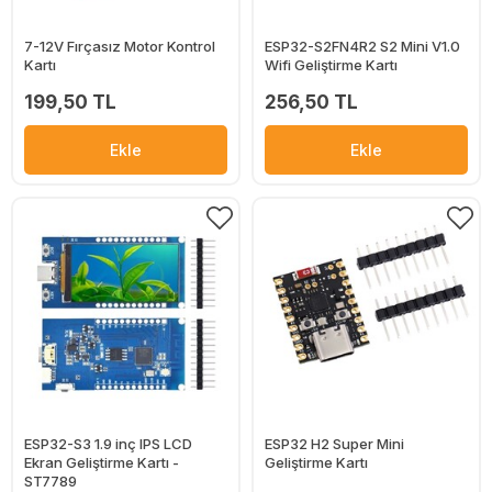
7-12V Fırçasız Motor Kontrol
ESP32-S2FN4R2 S2 Mini V1.0
Kartı
Wifi Geliştirme Kartı
199,50 TL
256,50 TL
Ekle
Ekle
ESP32-S3 1.9 inç IPS LCD
ESP32 H2 Super Mini
Ekran Geliştirme Kartı -
Geliştirme Kartı
ST7789