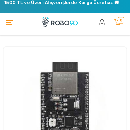
1500 TL ve Üzeri Alışverişlerde Kargo Ücretsiz 🚚
0