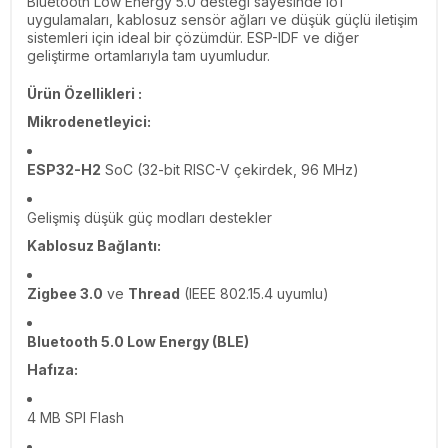
Bluetooth Low Energy 5.0 desteği sayesinde IoT
uygulamaları, kablosuz sensör ağları ve düşük güçlü iletişim
sistemleri için ideal bir çözümdür. ESP-IDF ve diğer
geliştirme ortamlarıyla tam uyumludur.
Ürün Özellikleri :
Mikrodenetleyici:
ESP32-H2
SoC (32-bit RISC-V çekirdek, 96 MHz)
Gelişmiş düşük güç modları destekler
Kablosuz Bağlantı:
Zigbee 3.0
ve
Thread
(IEEE 802.15.4 uyumlu)
Bluetooth 5.0 Low Energy (BLE)
Hafıza:
4 MB SPI Flash