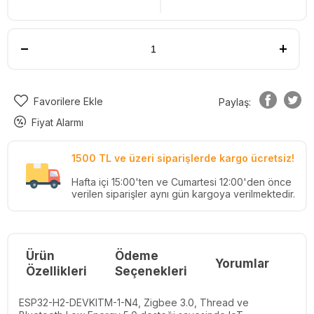
Favorilere Ekle
Paylaş:
Fiyat Alarmı
1500 TL ve üzeri siparişlerde kargo ücretsiz!
Hafta içi 15:00'ten ve Cumartesi 12:00'den önce
verilen siparişler aynı gün kargoya verilmektedir.
Ürün
Ödeme
Yorumlar
Re
Özellikleri
Seçenekleri
ESP32-H2-DEVKITM-1-N4, Zigbee 3.0, Thread ve