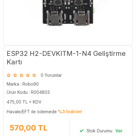
ESP32 H2-DEVKITM-1-N4 Geliştirme
Kartı
0 Yorumlar
Marka :
Robo90
Ürün Kodu : R004803
475,00
TL + KDV
Havale/EFT ile ödemede
%3 İndirim!
570,00
TL
Stok Durumu:
Var