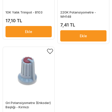
10K Yatık Trimpot - B103
220K Potansiyometre -
WH148
17,10 TL
7,41 TL
Ekle
Ekle
Gri Potansiyometre (Enkoder)
Başlığı - Kırmızı