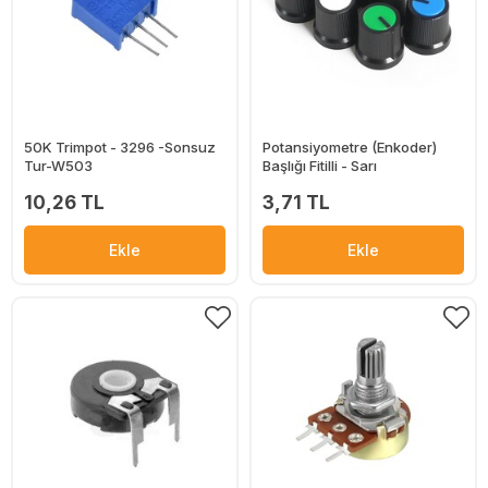
50K Trimpot - 3296 -Sonsuz
Potansiyometre (Enkoder)
Tur-W503
Başlığı Fitilli - Sarı
10,26 TL
3,71 TL
Ekle
Ekle