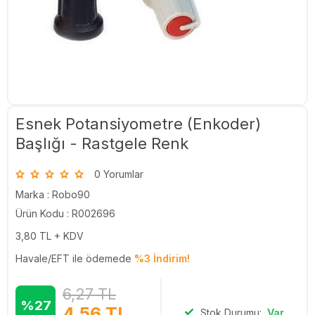
Esnek Potansiyometre (Enkoder)
Başlığı - Rastgele Renk
0 Yorumlar
Marka :
Robo90
Ürün Kodu : R002696
3,80
TL + KDV
Havale/EFT ile ödemede
%3 İndirim!
6,27
TL
%27
4,56
TL
Stok Durumu:
Var