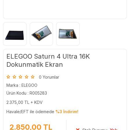
ELEGOO Saturn 4 Ultra 16K
Dokunmatik Ekran
0 Yorumlar
Marka :
ELEGOO
Ürün Kodu : R005283
2.375,00
TL + KDV
Havale/EFT ile ödemede
%3 İndirim!
2.850,00
TL