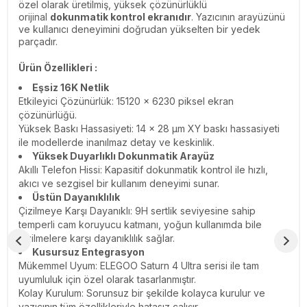
özel olarak üretilmiş, yüksek çözünürlüklü
orijinal
dokunmatik kontrol ekranıdır
. Yazıcının arayüzünü
ve kullanıcı deneyimini doğrudan yükselten bir yedek
parçadır.
Ürün Özellikleri :
Eşsiz 16K Netlik
Etkileyici Çözünürlük: 15120 × 6230 piksel ekran
çözünürlüğü.
Yüksek Baskı Hassasiyeti: 14 × 28 µm XY baskı hassasiyeti
ile modellerde inanılmaz detay ve keskinlik.
Yüksek Duyarlıklı Dokunmatik Arayüz
Akıllı Telefon Hissi: Kapasitif dokunmatik kontrol ile hızlı,
akıcı ve sezgisel bir kullanım deneyimi sunar.
Üstün Dayanıklılık
Çizilmeye Karşı Dayanıklı: 9H sertlik seviyesine sahip
temperli cam koruyucu katmanı, yoğun kullanımda bile
çizilmelere karşı dayanıklılık sağlar.
Kusursuz Entegrasyon
Mükemmel Uyum: ELEGOO Saturn 4 Ultra serisi ile tam
uyumluluk için özel olarak tasarlanmıştır.
Kolay Kurulum: Sorunsuz bir şekilde kolayca kurulur ve
yazıcının tüm özellikleriyle hatasız çalışır.