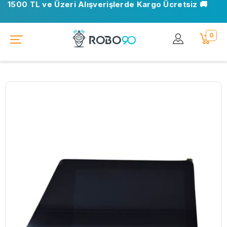
1500 TL ve Üzeri Alışverişlerde Kargo Ücretsiz 🚚
0