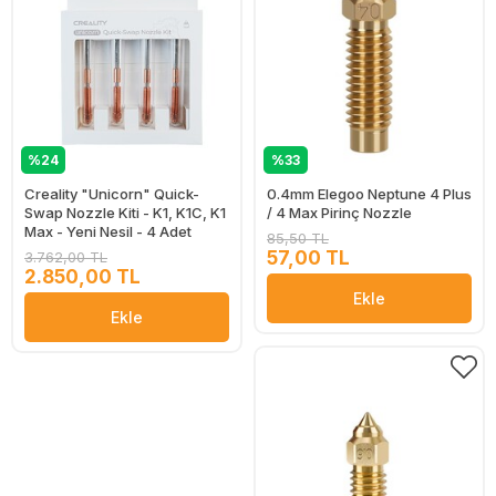
%24
%33
Creality "Unicorn" Quick-
0.4mm Elegoo Neptune 4 Plus
Swap Nozzle Kiti - K1, K1C, K1
/ 4 Max Pirinç Nozzle
Max - Yeni Nesil - 4 Adet
85,50 TL
57,00 TL
3.762,00 TL
2.850,00 TL
Ekle
Ekle