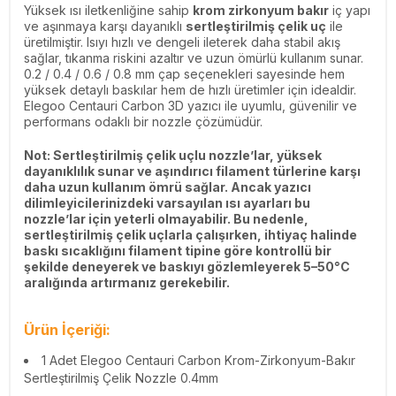
Yüksek ısı iletkenliğine sahip
krom zirkonyum bakır
iç yapı
ve aşınmaya karşı dayanıklı
sertleştirilmiş çelik uç
ile
üretilmiştir. Isıyı hızlı ve dengeli ileterek daha stabil akış
sağlar, tıkanma riskini azaltır ve uzun ömürlü kullanım sunar.
0.2 / 0.4 / 0.6 / 0.8 mm çap seçenekleri sayesinde hem
yüksek detaylı baskılar hem de hızlı üretimler için idealdir.
Elegoo Centauri Carbon 3D yazıcı ile uyumlu, güvenilir ve
performans odaklı bir nozzle çözümüdür.
Not: Sertleştirilmiş çelik uçlu nozzle’lar, yüksek
dayanıklılık sunar ve aşındırıcı filament türlerine karşı
daha uzun kullanım ömrü sağlar. Ancak yazıcı
dilimleyicilerinizdeki varsayılan ısı ayarları bu
nozzle’lar için yeterli olmayabilir. Bu nedenle,
sertleştirilmiş çelik uçlarla çalışırken, ihtiyaç halinde
baskı sıcaklığını filament tipine göre kontrollü bir
şekilde deneyerek ve baskıyı gözlemleyerek 5–50°C
aralığında artırmanız gerekebilir.
Ürün İçeriği:
1 Adet Elegoo Centauri Carbon Krom-Zirkonyum-Bakır
Sertleştirilmiş Çelik Nozzle 0.4mm