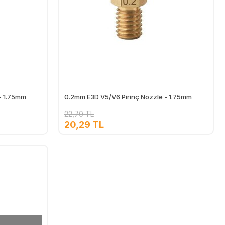
- 1.75mm
0.2mm E3D V5/V6 Pirinç Nozzle - 1.75mm
22,70 TL
20,29 TL
Ekle
Ekle