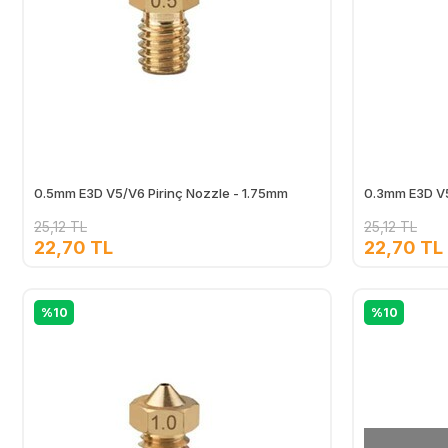
0.5mm E3D V5/V6 Pirinç Nozzle - 1.75mm
0.3mm E3D V5
25,12 TL
25,12 TL
22,70 TL
22,70 TL
Ekle
%10
%10