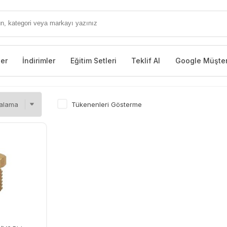
ler
İndirimler
Eğitim Setleri
Teklif Al
Google Müşter
Tükenenleri Gösterme