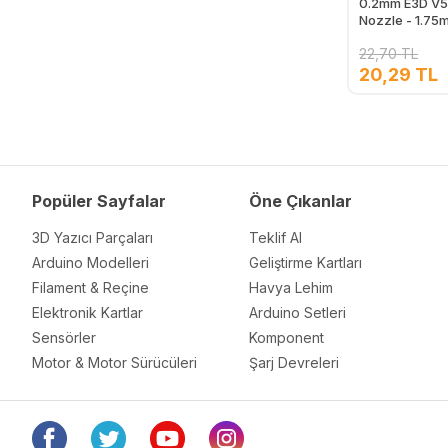
0.2mm E3D V5/
Nozzle - 1.75
22,70 TL
20,29 TL
Popüler Sayfalar
Öne Çıkanlar
3D Yazıcı Parçaları
Teklif Al
Arduino Modelleri
Geliştirme Kartları
Filament & Reçine
Havya Lehim
Elektronik Kartlar
Arduino Setleri
Sensörler
Komponent
Motor & Motor Sürücüleri
Şarj Devreleri