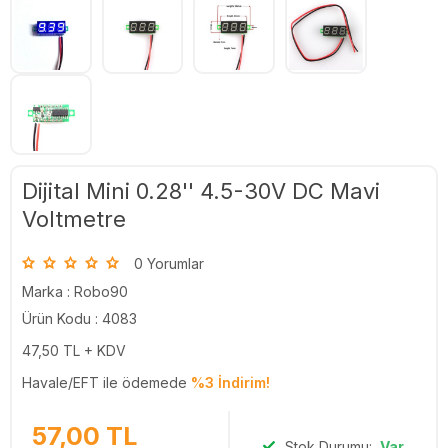
Dijital Mini 0.28'' 4.5-30V DC Mavi
Voltmetre
0 Yorumlar
Marka :
Robo90
Ürün Kodu : 4083
47,50
TL + KDV
Havale/EFT ile ödemede
%3 İndirim!
57,00
TL
Stok Durumu:
Var