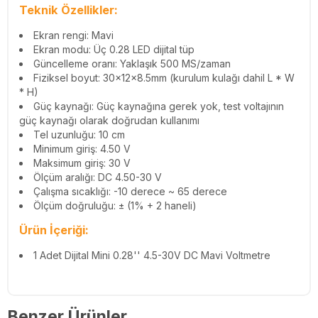
Teknik Özellikler:
Ekran rengi: Mavi
Ekran modu: Üç 0.28 LED dijital tüp
Güncelleme oranı: Yaklaşık 500 MS/zaman
Fiziksel boyut: 30x12x8.5mm (kurulum kulağı dahil L * W
* H)
Güç kaynağı: Güç kaynağına gerek yok, test voltajının
güç kaynağı olarak doğrudan kullanımı
Tel uzunluğu: 10 cm
Minimum giriş: 4.50 V
Maksimum giriş: 30 V
Ölçüm aralığı: DC 4.50-30 V
Çalışma sıcaklığı: -10 derece ~ 65 derece
Ölçüm doğruluğu: ± (1% + 2 haneli)
Ürün İçeriği:
1 Adet Dijital Mini 0.28'' 4.5-30V DC Mavi Voltmetre
Benzer Ürünler