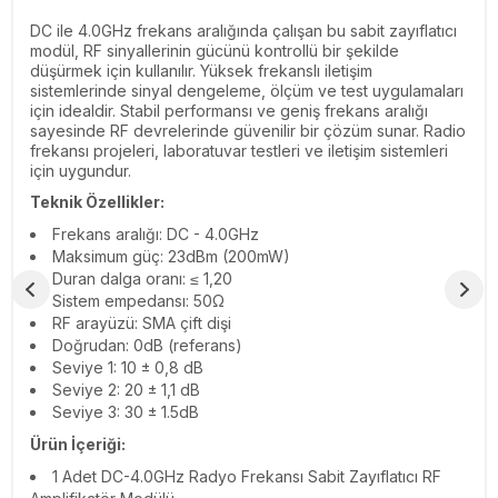
DC ile 4.0GHz frekans aralığında çalışan bu sabit zayıflatıcı
modül, RF sinyallerinin gücünü kontrollü bir şekilde
düşürmek için kullanılır. Yüksek frekanslı iletişim
sistemlerinde sinyal dengeleme, ölçüm ve test uygulamaları
için idealdir. Stabil performansı ve geniş frekans aralığı
sayesinde RF devrelerinde güvenilir bir çözüm sunar. Radio
frekansı projeleri, laboratuvar testleri ve iletişim sistemleri
için uygundur.
Teknik Özellikler:
Frekans aralığı: DC - 4.0GHz
Maksimum güç: 23dBm (200mW)
Duran dalga oranı: ≤ 1,20
Sistem empedansı: 50Ω
RF arayüzü: SMA çift dişi
Doğrudan: 0dB (referans)
Seviye 1: 10 ± 0,8 dB
Seviye 2: 20 ± 1,1 dB
Seviye 3: 30 ± 1.5dB
Ürün İçeriği:
1 Adet
DC-4.0GHz Radyo Frekansı Sabit Zayıflatıcı RF