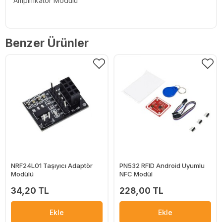
Amplifikatör Modülü
Benzer Ürünler
NRF24L01 Taşıyıcı Adaptör
PN532 RFID Android Uyumlu
Modülü
NFC Modül
34,20 TL
228,00 TL
Ekle
Ekle