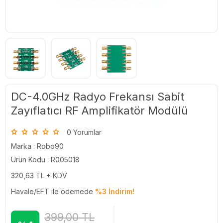
DC-4.0GHz Radyo Frekansı Sabit
Zayıflatıcı RF Amplifikatör Modülü
0 Yorumlar
Marka :
Robo90
Ürün Kodu : R005018
320,63
TL + KDV
Havale/EFT ile ödemede
%3 İndirim!
399,00
TL