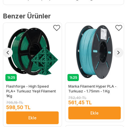
Benzer Ürünler
%25
%25
Flashforge - High Speed
Marka Filament Hyper PLA -
PLA+ Turkuaz Yeşil Filament
Turkuaz - 1.75mm - 1 Kg
1Kg
752,40 TL
561,45 TL
795,15 TL
598,50 TL
Ekle
Ekle