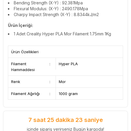
Bending Strength (X-Y) : 92.381Mpa
Flexural Modulus: (X-Y) : 2490.178Mpa
Charpy Impact Strength (X-Y) : 8.8344kJ/m2
Ürün İçeriği:
1 Adet Creality Hyper PLA Mor Filament 1.75mm 1Kg
Ürün Özellikleri
Filament
:
Hyper PLA
Hammaddesi
Renk
:
Mor
Filament Ağırlığı
:
1000 gram
7 saat 25 dakika 22 saniye
içinde sipariş verirseniz Bugün kargoda!