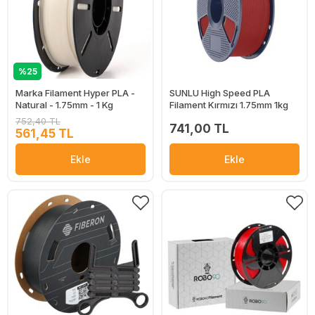
%25
Marka Filament Hyper PLA -
SUNLU High Speed PLA
Natural - 1.75mm - 1 Kg
Filament Kırmızı 1.75mm 1kg
752,40 TL
741,00 TL
561,45 TL
Ekle
Ekle