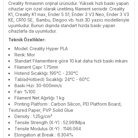
Creality firmasının orijinal ürünüdür. Yüksek hızlı baskı yapan
cihazlar için özel olarak üretilmiş filament serisidir. Creality
K1, Creality K1 max, Ender 5 S1, Ender 3 V3 Neo, Ender 3 V3
KE, CR10 SE, Bambu, Elegoo vb. hızlı 3D yazıcı modelleriyle
uyumludur. Bunun dışında standart hızda baskı yapan
cihazlarla da uyumludur.
Teknik Özellikler:
Model: Creality Hyper PLA
Renk: Mor
Standart Filamentlere göre 10 kat daha hızlı baskı imkanı
Filament Çapı: 1.75mm
Hotend Sıcaklığı: 195°C - 230°C
Tabla(Hotbed) Sıcaklığı: 24°C - 60°C
Baskı Hızı: 30-600mm/s
Fan: %100
Filament Net Ağırlığı: 1 kg
Printing Platform : Carbon Silicon, PEI Platform Board,
Textured Paper, PVP Solid Glue
Density : 1.25g/cm³
Tensile Strength (X-Y) : 52.991Mpa
Tensile Modulus (X-Y) : 1146.064
Elongation at Break : 6.304%