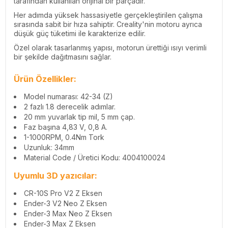
tarafından kullanılan orijinal bir parçadır.
Her adımda yüksek hassasiyetle gerçekleştirilen çalışma
sırasında sabit bir hıza sahiptir. Creality'nin motoru ayrıca
düşük güç tüketimi ile karakterize edilir.
Özel olarak tasarlanmış yapısı, motorun ürettiği ısıyı verimli
bir şekilde dağıtmasını sağlar.
Ürün Özellikler:
Model numarası: 42-34 (Z)
2 fazlı 1.8 derecelik adımlar.
20 mm yuvarlak tip mil, 5 mm çap.
Faz başına 4,83 V, 0,8 A.
1-1000RPM, 0.4Nm Tork
Uzunluk: 34mm
Material Code / Üretici Kodu: 4004100024
Uyumlu 3D yazıcılar:
CR-10S Pro V2 Z Eksen
Ender-3 V2 Neo
Z Eksen
Ender-3 Max Neo
Z Eksen
Ender-3 Max
Z Eksen