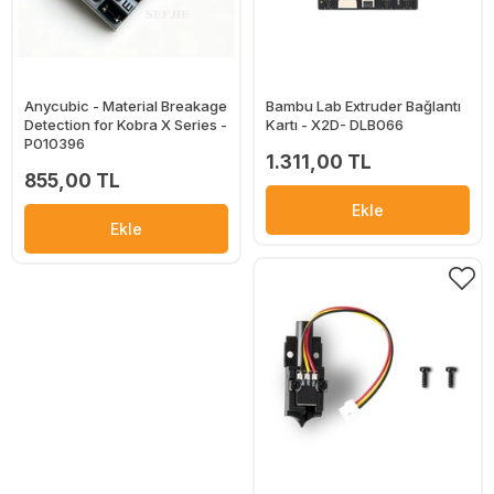
Anycubic - Material Breakage
Bambu Lab Extruder Bağlantı
Detection for Kobra X Series -
Kartı - X2D- DLB066
P010396
1.311,00 TL
855,00 TL
Ekle
Ekle