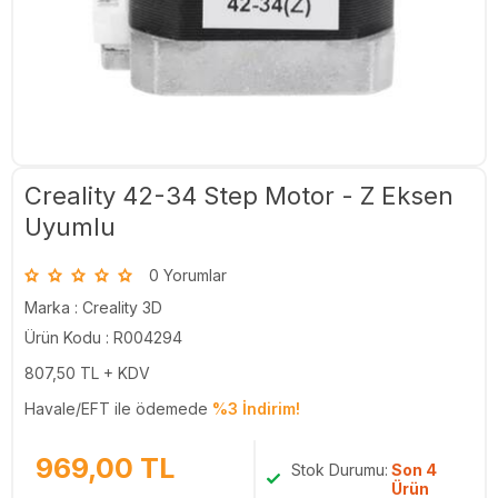
Creality 42-34 Step Motor - Z Eksen
Uyumlu
0 Yorumlar
Marka :
Creality 3D
Ürün Kodu : R004294
807,50
TL + KDV
Havale/EFT ile ödemede
%3 İndirim!
969,00
TL
Stok Durumu:
Son 4
Ürün