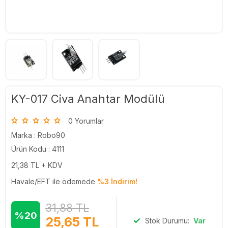
KY-017 Civa Anahtar Modülü
0 Yorumlar
Marka :
Robo90
Ürün Kodu : 4111
21,38
TL + KDV
Havale/EFT ile ödemede
%3 İndirim!
31,88
TL
%20
25,65
TL
Stok Durumu:
Var