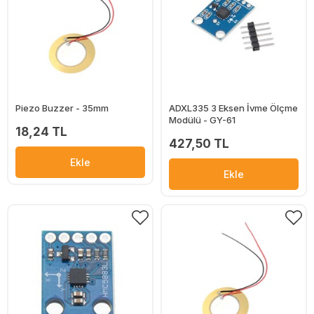
Piezo Buzzer - 35mm
ADXL335 3 Eksen İvme Ölçme
Modülü - GY-61
18,24 TL
427,50 TL
Ekle
Ekle