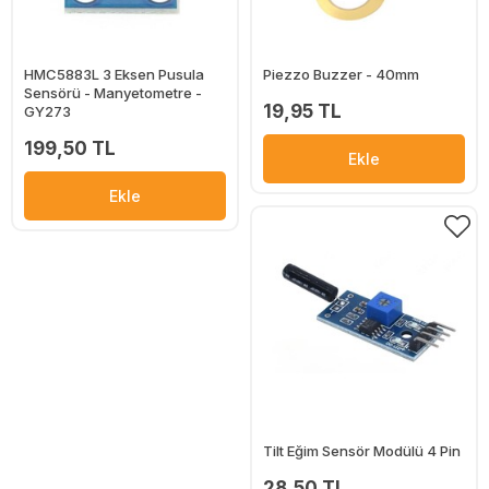
HMC5883L 3 Eksen Pusula
Piezzo Buzzer - 40mm
Sensörü - Manyetometre -
19,95 TL
GY273
199,50 TL
Ekle
Ekle
Tilt Eğim Sensör Modülü 4 Pin
28,50 TL