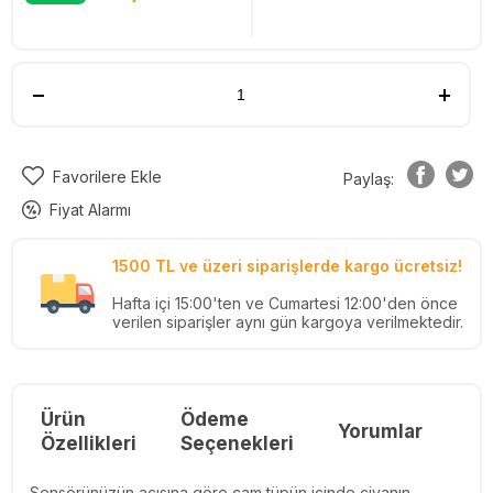
Favorilere Ekle
Paylaş:
Fiyat Alarmı
1500 TL ve üzeri siparişlerde kargo ücretsiz!
Hafta içi 15:00'ten ve Cumartesi 12:00'den önce
verilen siparişler aynı gün kargoya verilmektedir.
Ürün
Ödeme
Yorumlar
Re
Özellikleri
Seçenekleri
Sensörünüzün açısına göre cam tüpün içinde civanın