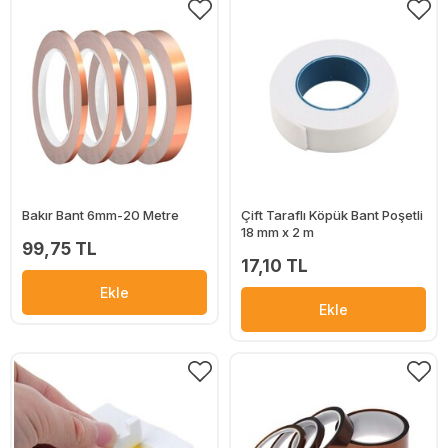
Bakır Bant 6mm-20 Metre
Çift Taraflı Köpük Bant Poşetli
18 mm x 2 m
99,75 TL
17,10 TL
Ekle
Ekle