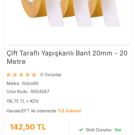
Çift Taraflı Yapışkanlı Bant 20mm - 20
Metre
0 Yorumlar
Marka :
Robo90
Ürün Kodu : R004587
118,75
TL + KDV
Havale/EFT ile ödemede
%3 İndirim!
142,50
TL
Stok Durumu:
Var