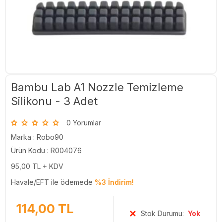
Bambu Lab A1 Nozzle Temizleme
Silikonu - 3 Adet
0 Yorumlar
Marka :
Robo90
Ürün Kodu : R004076
95,00
TL + KDV
Havale/EFT ile ödemede
%3 İndirim!
114,00
TL
Stok Durumu:
Yok