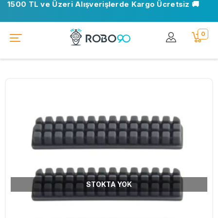
1500 TL ve Üzeri Alışverişlerde Kargo Ücretsiz 🚚
0
STOKTA YOK