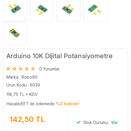
Arduino 10K Dijital Potansiyometre
0 Yorumlar
Marka :
Robo90
Ürün Kodu : 6039
118,75
TL + KDV
Havale/EFT ile ödemede
%3 İndirim!
142,50
TL
Stok Durumu:
Var