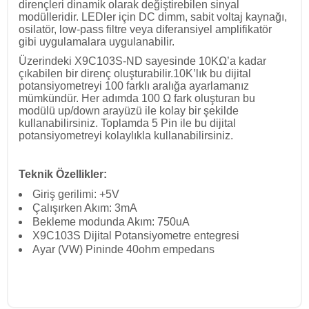
dirençleri dinamik olarak değiştirebilen sinyal
modülleridir. LEDler için DC dimm, sabit voltaj kaynağı,
osilatör, low-pass filtre veya diferansiyel amplifikatör
gibi uygulamalara uygulanabilir.
Üzerindeki X9C103S-ND sayesinde 10KΩ’a kadar
çıkabilen bir direnç oluşturabilir.10K’lık bu dijital
potansiyometreyi 100 farklı aralığa ayarlamanız
mümkündür. Her adımda 100 Ω fark oluşturan bu
modülü up/down arayüzü ile kolay bir şekilde
kullanabilirsiniz. Toplamda 5 Pin ile bu dijital
potansiyometreyi kolaylıkla kullanabilirsiniz.
Teknik Özellikler:
Giriş gerilimi: +5V
Çalışırken Akım: 3mA
Bekleme modunda Akım: 750uA
X9C103S Dijital Potansiyometre entegresi
Ayar (VW) Pininde 40ohm empedans