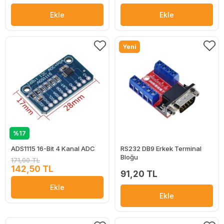
Ekle
Ekle
Yeni
%17
ADS1115 16-Bit 4 Kanal ADC
RS232 DB9 Erkek Terminal
Bloğu
171,00 TL
142,50 TL
91,20 TL
Ekle
Ekle