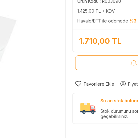
Ürün Kodu : R003690
1.425,00
TL + KDV
Havale/EFT ile ödemede
%3 
1.710,00
TL
Favorilere Ekle
Fiyat
Şu an stok bulun
Stok durumunu so
geçebilirsiniz.