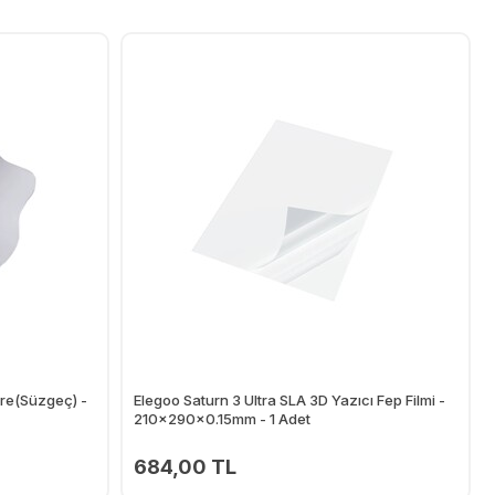
tre(Süzgeç) -
Elegoo Saturn 3 Ultra SLA 3D Yazıcı Fep Filmi -
210x290x0.15mm - 1 Adet
684,00 TL