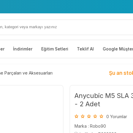
ler
İndirimler
Eğitim Setleri
Teklif Al
Google Müşter
Şu an sto
e Parçaları ve Aksesuarları
Anycubic M5 SLA 3
- 2 Adet
0 Yorumlar
Marka :
Robo90