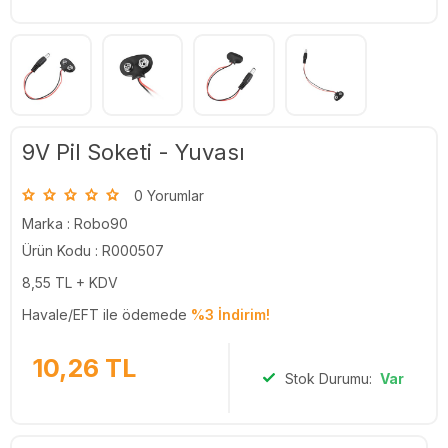
9V Pil Soketi - Yuvası
0 Yorumlar
Marka :
Robo90
Ürün Kodu : R000507
8,55
TL + KDV
Havale/EFT ile ödemede
%3 İndirim!
10,26
TL
Stok Durumu:
Var