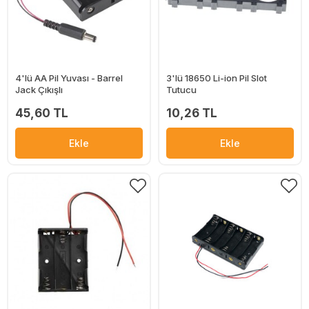
4'lü AA Pil Yuvası - Barrel
3'lü 18650 Li-ion Pil Slot
Jack Çıkışlı
Tutucu
45,60 TL
10,26 TL
Ekle
Ekle