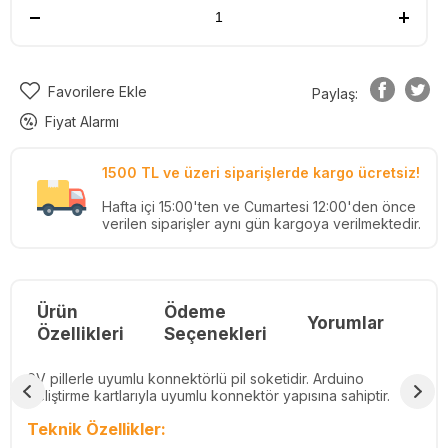
Favorilere Ekle
Paylaş:
Fiyat Alarmı
1500 TL ve üzeri siparişlerde kargo ücretsiz!
Hafta içi 15:00'ten ve Cumartesi 12:00'den önce
verilen siparişler aynı gün kargoya verilmektedir.
Ürün
Ödeme
Yorumlar
Re
Özellikleri
Seçenekleri
9V pillerle uyumlu konnektörlü pil soketidir. Arduino
geliştirme kartlarıyla uyumlu konnektör yapısına sahiptir.
Teknik Özellikler: