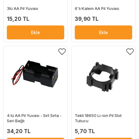
3lü AA Pil Yuvası
6'lı Kalem AA Pil Yuvası
15,20 TL
39,90 TL
Ekle
Ekle
4 lü AA Pil Yuvası - Sırt Sırta -
Tekli 18650 Li-ion Pil Slot
Seri Bağlı
Tutucu
34,20 TL
5,70 TL