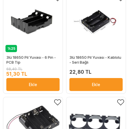
%25
3lü 18650 Pil Yuvası - 6 Pin -
3lü 18650 Pil Yuvası - Kablolu
PCB Tip
- Seri Bağlı
68,40 TL
22,80 TL
51,30 TL
Ekle
Ekle