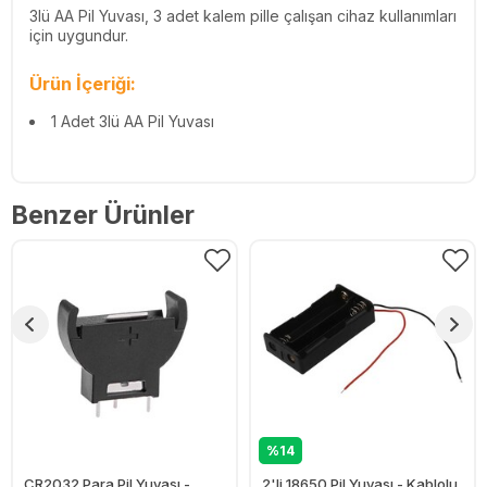
3lü AA Pil Yuvası, 3 adet kalem pille çalışan cihaz kullanımları
için uygundur.
Ürün İçeriği:
1 Adet 3lü AA Pil Yuvası
Benzer Ürünler
%14
CR2032 Para Pil Yuvası -
2'li 18650 Pil Yuvası - Kablolu