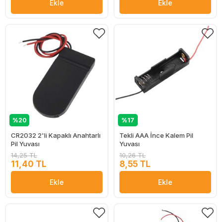
Ekle
Ekle
%20
%17
CR2032 2'li Kapaklı Anahtarlı
Tekli AAA İnce Kalem Pil
Pil Yuvası
Yuvası
14,25 TL
10,26 TL
11,40 TL
8,55 TL
Ekle
Ekle