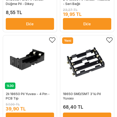
Düğme Pil - Dikey
- Seri Bağlı
23,27 TL
8,55 TL
19,95 TL
Ekle
Ekle
Yeni
%30
2li 18650 Pil Yuvası - 4 Pin -
18650 SMD/SMT 3'lü Pil
PCB Tip
Yuvası
57,00 TL
68,40 TL
39,90 TL