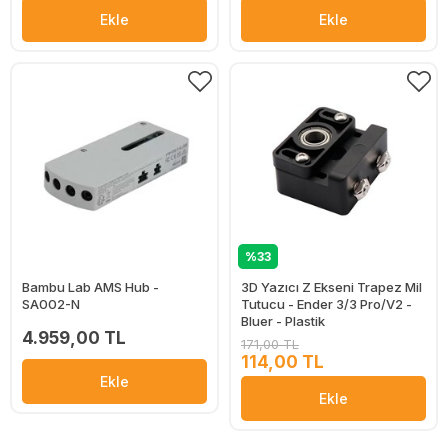
Ekle
Ekle
%33
Bambu Lab AMS Hub -
3D Yazıcı Z Ekseni Trapez Mil
SA002-N
Tutucu - Ender 3/3 Pro/V2 -
Bluer - Plastik
4.959,00 TL
171,00 TL
114,00 TL
Ekle
Ekle