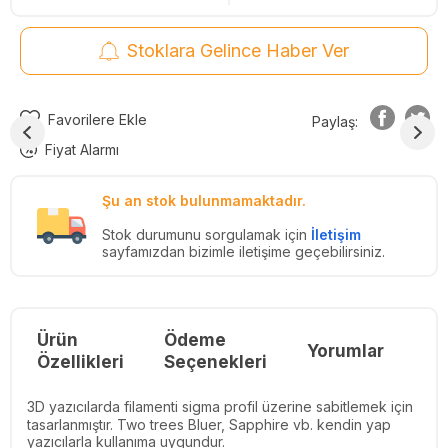
Stoklara Gelince Haber Ver
Favorilere Ekle
Paylaş:
Fiyat Alarmı
Şu an stok bulunmamaktadır.
Stok durumunu sorgulamak için
İletişim
sayfamızdan bizimle iletişime geçebilirsiniz.
Ürün
Ödeme
Yorumlar
Re
Özellikleri
Seçenekleri
3D yazıcılarda filamenti sigma profil üzerine sabitlemek için
tasarlanmıştır. Two trees Bluer, Sapphire vb. kendin yap
yazıcılarla kullanıma uygundur.