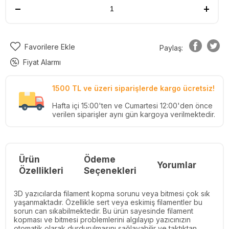
Favorilere Ekle
Paylaş:
Fiyat Alarmı
1500 TL ve üzeri siparişlerde kargo ücretsiz!
Hafta içi 15:00'ten ve Cumartesi 12:00'den önce
verilen siparişler aynı gün kargoya verilmektedir.
Ürün
Ödeme
Yorumlar
Re
Özellikleri
Seçenekleri
3D yazıcılarda filament kopma sorunu veya bitmesi çok sık
yaşanmaktadır. Özellikle sert veya eskimiş filamentler bu
sorun can sıkabilmektedir. Bu ürün sayesinde filament
kopması ve bitmesi problemlerini algılayıp yazıcınızın
otomatik olarak durdurulmasını sağlayabilir ve taktıktan