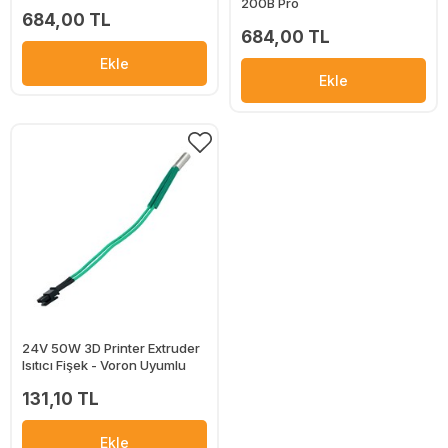
200B Pro
684,00 TL
684,00 TL
Ekle
Ekle
24V 50W 3D Printer Extruder
Isıtıcı Fişek - Voron Uyumlu
131,10 TL
Ekle