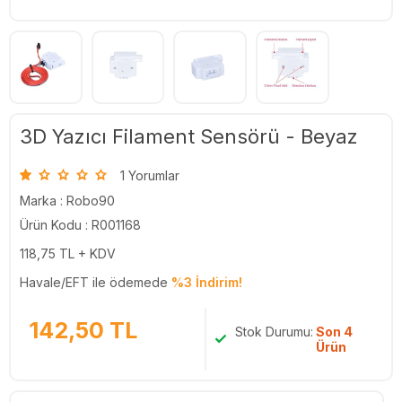
3D Yazıcı Filament Sensörü - Beyaz
1 Yorumlar
Marka :
Robo90
Ürün Kodu : R001168
118,75
TL + KDV
Havale/EFT ile ödemede
%3 İndirim!
142,50
TL
Stok Durumu:
Son 4
Ürün