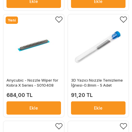
Ekle
Ekle
Yeni
Anycubic - Nozzle Wiper for
3D Yazıcı Nozzle Temizleme
Kobra X Series - S010408
İğnesi-0.8mm - 5 Adet
684,00 TL
91,20 TL
Ekle
Ekle