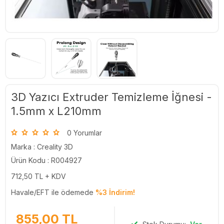
3D Yazıcı Extruder Temizleme İğnesi -
1.5mm x L210mm
0 Yorumlar
Marka :
Creality 3D
Ürün Kodu : R004927
712,50
TL + KDV
Havale/EFT ile ödemede
%3 İndirim!
855,00
TL