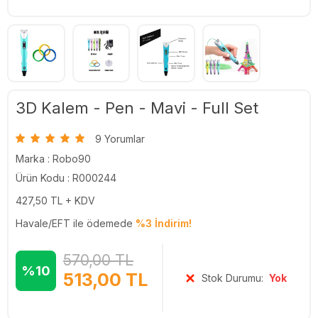
3D Kalem - Pen - Mavi - Full Set
9 Yorumlar
Marka :
Robo90
Ürün Kodu : R000244
427,50
TL + KDV
Havale/EFT ile ödemede
%3 İndirim!
570,00
TL
%10
513,00
TL
Stok Durumu:
Yok