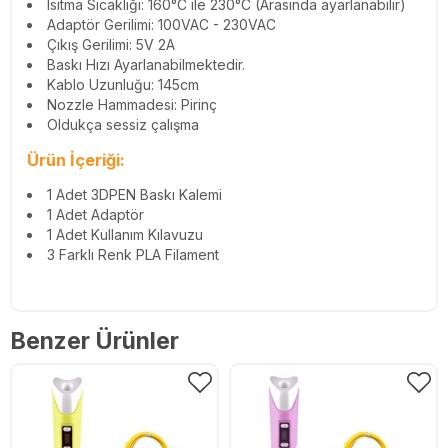
Isıtma Sıcaklığı: 160°C ile 230°C (Arasında ayarlanabilir)
Adaptör Gerilimi: 100VAC - 230VAC
Çıkış Gerilimi: 5V 2A
Baskı Hızı Ayarlanabilmektedir.
Kablo Uzunluğu: 145cm
Nozzle Hammadesi: Pirinç
Oldukça sessiz çalışma
Ürün İçeriği:
1 Adet 3DPEN Baskı Kalemi
1 Adet Adaptör
1 Adet Kullanım Kılavuzu
3 Farklı Renk PLA Filament
Benzer Ürünler