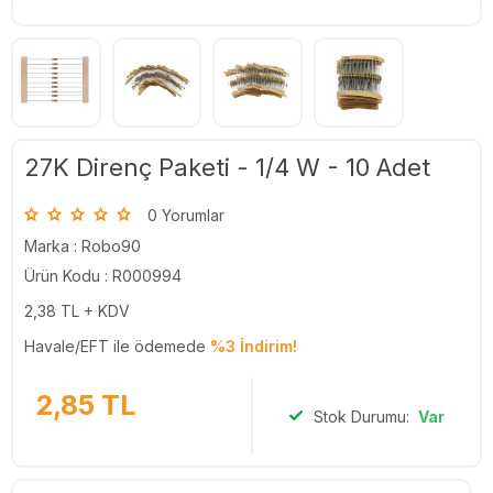
27K Direnç Paketi - 1/4 W - 10 Adet
0 Yorumlar
Marka :
Robo90
Ürün Kodu : R000994
2,38
TL + KDV
Havale/EFT ile ödemede
%3 İndirim!
2,85
TL
Stok Durumu:
Var