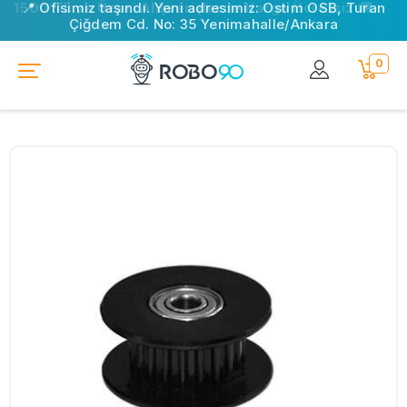
📍 Ofisimiz taşındı. Yeni adresimiz: Ostim OSB, Turan
Çiğdem Cd. No: 35 Yenimahalle/Ankara
0