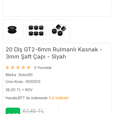
20 Diş GT2-6mm Rulmanlı Kasnak -
3mm Şaft Çapı - Siyah
0 Yorumlar
Marka :
Robo90
Ürün Kodu : R000513
38,00
TL + KDV
Havale/EFT ile ödemede
%3 İndirim!
67,45
TL