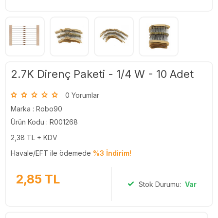
2.7K Direnç Paketi - 1/4 W - 10 Adet
0 Yorumlar
Marka :
Robo90
Ürün Kodu : R001268
2,38
TL + KDV
Havale/EFT ile ödemede
%3 İndirim!
2,85
TL
Stok Durumu:
Var