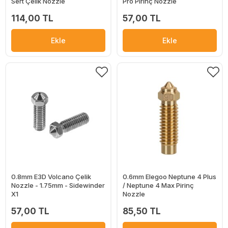
Sert Çelik Nozzle
Pro Pirinç Nozzle
114,00 TL
57,00 TL
Ekle
Ekle
0.8mm E3D Volcano Çelik
0.6mm Elegoo Neptune 4 Plus
Nozzle - 1.75mm - Sidewinder
/ Neptune 4 Max Pirinç
X1
Nozzle
57,00 TL
85,50 TL