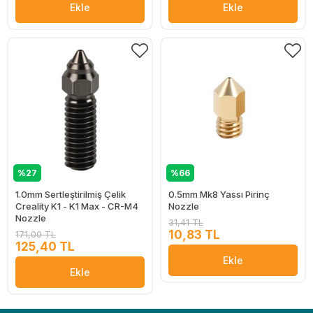
Ekle
Ekle
%27
%66
1.0mm Sertleştirilmiş Çelik
0.5mm Mk8 Yassı Pirinç
Creality K1 - K1 Max - CR-M4
Nozzle
Nozzle
31,41 TL
10,83 TL
171,00 TL
125,40 TL
Ekle
Ekle