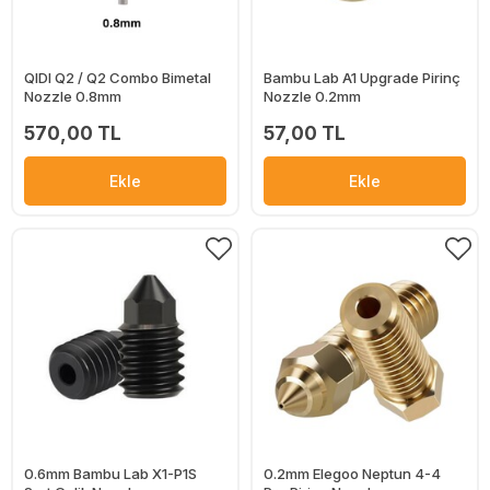
QIDI Q2 / Q2 Combo Bimetal
Bambu Lab A1 Upgrade Pirinç
Nozzle 0.8mm
Nozzle 0.2mm
570,00 TL
57,00 TL
Ekle
Ekle
0.6mm Bambu Lab X1-P1S
0.2mm Elegoo Neptun 4-4