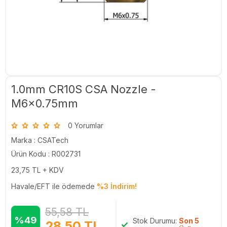
1.0mm CR10S CSA Nozzle -
M6x0.75mm
0 Yorumlar
Marka :
CSATech
Ürün Kodu : R002731
23,75
TL + KDV
Havale/EFT ile ödemede
%3 İndirim!
55,58
TL
%49
Stok Durumu:
Son 5
28,50
TL