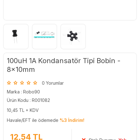
100uH 1A Kondansatör Tipi Bobin -
8x10mm
0 Yorumlar
Marka :
Robo90
Ürün Kodu : R001082
10,45
TL + KDV
Havale/EFT ile ödemede
%3 İndirim!
12,54
TL